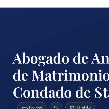
Abogado de An
de Matrimonio
Condado de St
1997
VA
EN · ES
Founded
Intake