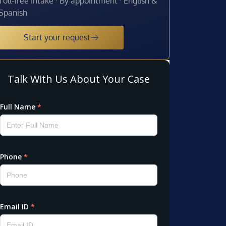
Toll-free intake · By appointment · English &
Spanish
Start your request