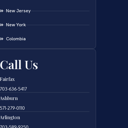
New Jersey
New York
Colombia
Call Us
Fairfax
703-636-5417
Ashburn
571-279-0110
Arlington
703-589-9250