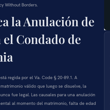
acy Without Borders.
ca la Anulación de
 el Condado de
nia
stá regida por el Va. Code § 20-89.1. A
 matrimonio válido que luego se disuelve, la
unca fue legal. Las causales para una anulación
mental al momento del matrimonio, falta de edad