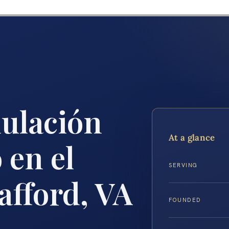
ulación
At a glance
 en el
SERVING
afford, VA
FOUNDED