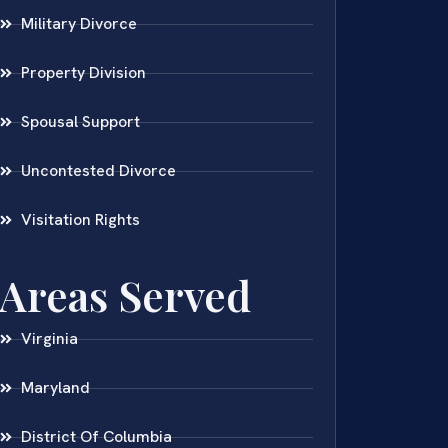
Military Divorce
Property Division
Spousal Support
Uncontested Divorce
Visitation Rights
Areas Served
Virginia
Maryland
District Of Columbia