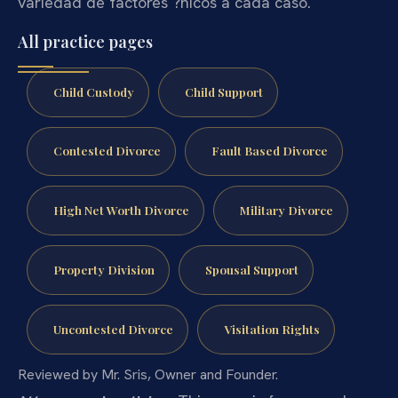
variedad de factores ?nicos a cada caso.
All practice pages
Child Custody
Child Support
Contested Divorce
Fault Based Divorce
High Net Worth Divorce
Military Divorce
Property Division
Spousal Support
Uncontested Divorce
Visitation Rights
Reviewed by Mr. Sris, Owner and Founder.