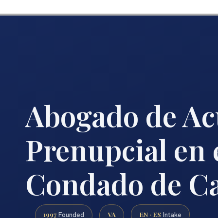
Abogado de Ac
Prenupcial en 
Condado de Ca
1997
VA
EN · ES
Founded
Intake