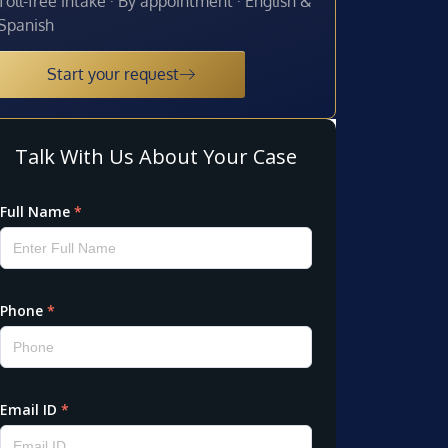
Toll-free intake · By appointment · English &
Spanish
Start your request