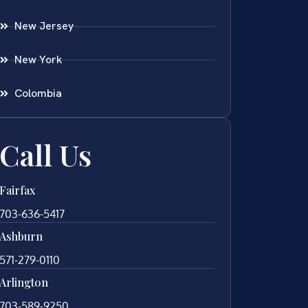
New Jersey
New York
Colombia
Call Us
Fairfax
703-636-5417
Ashburn
571-279-0110
Arlington
703-589-9250