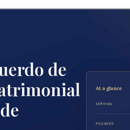
uerdo de
atrimonial
At a glance
 de
SERVING
FOUNDED