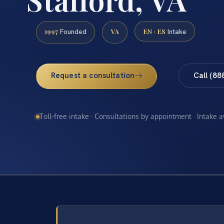
1997
VA
EN · ES
Founded
Intake
Request a consultation
Call (88
Toll-free intake · Consultations by appointment · Intake 