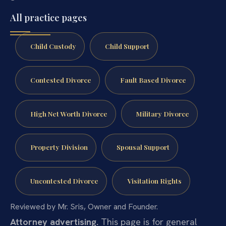
All practice pages
Child Custody
Child Support
Contested Divorce
Fault Based Divorce
High Net Worth Divorce
Military Divorce
Property Division
Spousal Support
Uncontested Divorce
Visitation Rights
Reviewed by Mr. Sris, Owner and Founder.
Attorney advertising.
This page is for general