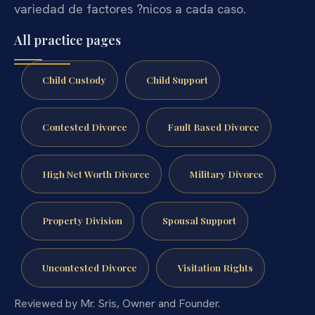
variedad de factores ?nicos a cada caso.
All practice pages
Child Custody
Child Support
Contested Divorce
Fault Based Divorce
High Net Worth Divorce
Military Divorce
Property Division
Spousal Support
Uncontested Divorce
Visitation Rights
Reviewed by Mr. Sris, Owner and Founder.