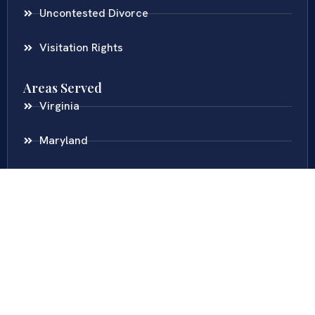
Uncontested Divorce
Visitation Rights
Areas Served
Virginia
Maryland
District Of Columbia
New Jersey
New York
Colombia