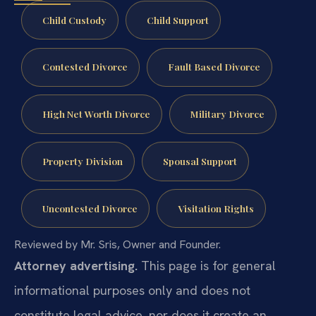
Child Custody
Child Support
Contested Divorce
Fault Based Divorce
High Net Worth Divorce
Military Divorce
Property Division
Spousal Support
Uncontested Divorce
Visitation Rights
Reviewed by Mr. Sris, Owner and Founder.
Attorney advertising.
This page is for general
informational purposes only and does not
constitute legal advice, nor does it create an